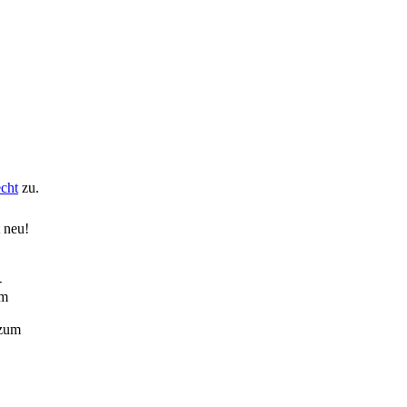
echt
zu.
t neu!
-
um
 zum