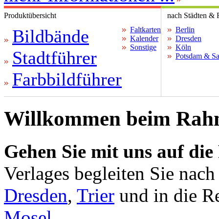
Produktübersicht
nach Städten & 
Faltkarten
Berlin
Bildbände
Kalender
Dresden
Sonstige
Köln
Stadtführer
Potsdam & Sa
Farbbildführer
Willkommen beim Rahm
Gehen Sie mit uns auf die 
Verlages begleiten Sie nac
Dresden
,
Trier
und in die R
Mosel
.