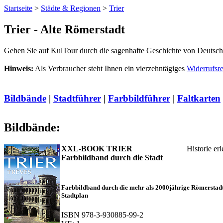
Startseite
>
Städte & Regionen
>
Trier
Trier - Alte Römerstadt
Gehen Sie auf KulTour durch die sagenhafte Geschichte von Deutschla
Hinweis:
Als Verbraucher steht Ihnen ein vierzehntägiges
Widerrufsr
Bildbände
|
Stadtführer
|
Farbbildführer
|
Faltkarten
Bildbände:
XXL-BOOK TRIER
Historie er
Farbbildband durch die Stadt
Farbbildband durch die mehr als 2000jährige Römerstadt
Stadtplan
ISBN 978-3-930885-99-2