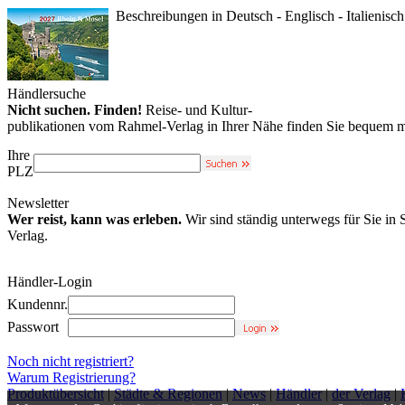
Beschreibungen in Deutsch - Englisch - Italienisch
Händlersuche
Nicht suchen. Finden!
Reise- und Kultur-
publikationen vom Rahmel-Verlag in Ihrer Nähe finden Sie bequem m
Ihre
PLZ
Newsletter
Wer reist, kann was erleben.
Wir sind ständig unterwegs für Sie in
Verlag.
Händler-Login
Kundennr.
Passwort
Noch nicht registriert?
Warum Registrierung?
Produktübersicht
|
Städte & Regionen
|
News
|
Händler
|
der Verlag
|