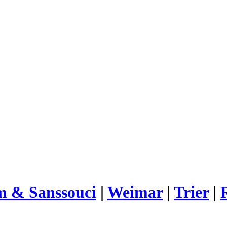
m & Sanssouci
|
Weimar
|
Trier
|