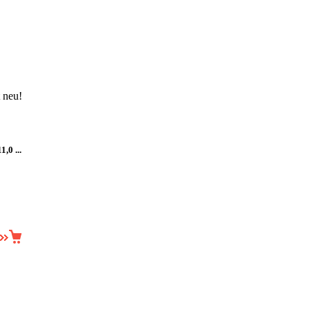
t neu!
,0 ...